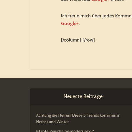
Ich freue mich über jedes Kommen
Google+
.
[/column] [/row]
Neueste Beiträge
Achtung die Herren! Diese 5 Trends kommen in
Herbst und Winter
Ist rote Wäsche besonders sexy?