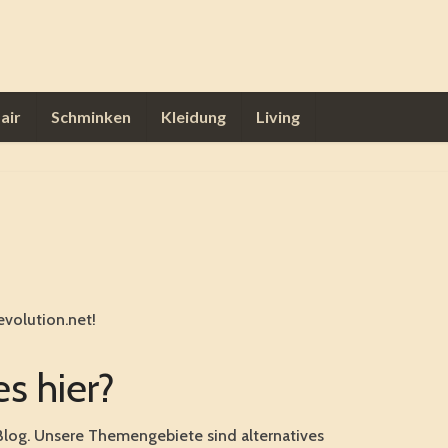
air
Schminken
Kleidung
Living
evolution.net!
s hier?
e Blog. Unsere Themengebiete sind alternatives