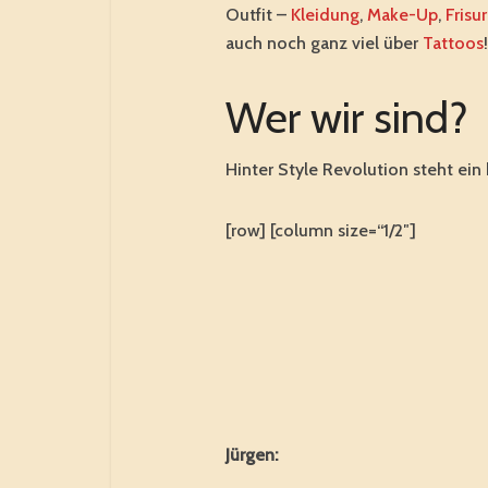
Outfit –
Kleidung
,
Make-Up
,
Frisu
auch noch ganz viel über
Tattoos
!
Wer wir sind?
Hinter Style Revolution steht ein 
[row] [column size=“1/2″]
Jürgen: