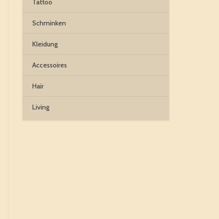
Tattoo
Schminken
Kleidung
Accessoires
Hair
Living