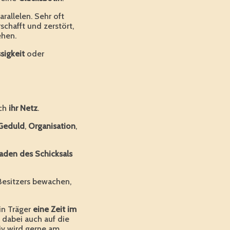
rallelen. Sehr oft
rschafft und zerstört,
hen.
sigkeit
oder
ich
ihr Netz
.
Geduld
,
Organisation
,
aden des Schicksals
Besitzers bewachen,
in Träger
eine Zeit im
 dabei auch auf die
tiv wird gerne am