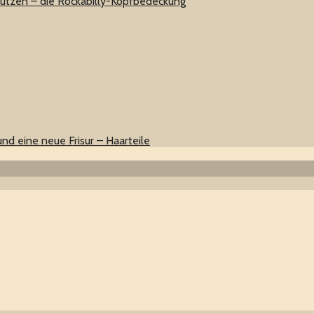
ützen – die Rockabilly-Kopfbedeckung
 und eine neue Frisur – Haarteile