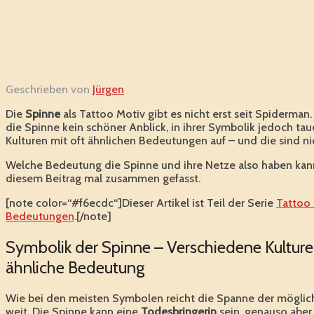
Geschrieben von
Jürgen
Die
Spinne
als Tattoo Motiv gibt es nicht erst seit Spiderman.
die Spinne kein schöner Anblick, in ihrer Symbolik jedoch tauc
Kulturen mit oft ähnlichen Bedeutungen auf – und die sind nic
Welche Bedeutung die Spinne und ihre Netze also haben kann,
diesem Beitrag mal zusammen gefasst.
[note color=“#f6ecdc“]Dieser Artikel ist Teil der Serie
Tattoo
Bedeutungen
.[/note]
Symbolik der Spinne – Verschiedene Kultur
ähnliche Bedeutung
Wie bei den meisten Symbolen reicht die Spanne der mögli
weit. Die Spinne kann eine
Todesbringerin
sein, genauso aber