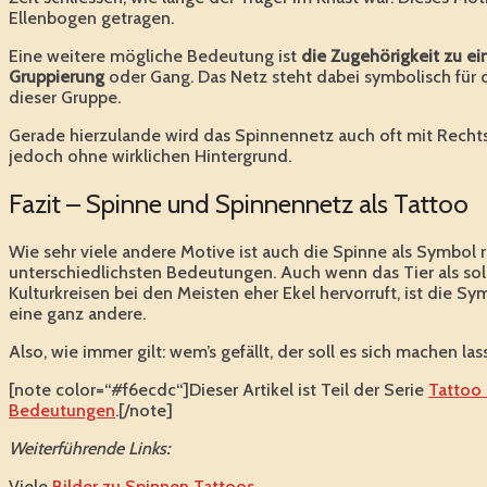
Ellenbogen getragen.
Eine weitere mögliche Bedeutung ist
die Zugehörigkeit zu e
Gruppierung
oder Gang. Das Netz steht dabei symbolisch fü
dieser Gruppe.
Gerade hierzulande wird das Spinnennetz auch oft mit Recht
jedoch ohne wirklichen Hintergrund.
Fazit – Spinne und Spinnennetz als Tattoo
Wie sehr viele andere Motive ist auch die Spinne als Symbol r
unterschiedlichsten Bedeutungen. Auch wenn das Tier als sol
Kulturkreisen bei den Meisten eher Ekel hervorruft, ist die Sy
eine ganz andere.
Also, wie immer gilt: wem’s gefällt, der soll es sich machen lass
[note color=“#f6ecdc“]Dieser Artikel ist Teil der Serie
Tattoo
Bedeutungen
.[/note]
Weiterführende Links:
Viele
Bilder zu Spinnen Tattoos