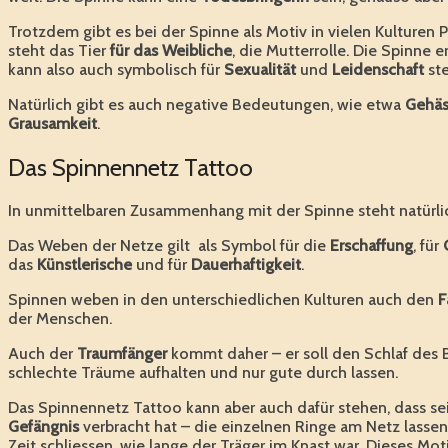
Trotzdem gibt es bei der Spinne als Motiv in vielen Kulturen Pa
steht das Tier
für das Weibliche
, die Mutterrolle. Die Spinne e
kann also auch symbolisch für
Sexualität
und
Leidenschaft
ste
Natürlich gibt es auch negative Bedeutungen, wie etwa
Gehäs
Grausamkeit
.
Das Spinnennetz Tattoo
In unmittelbaren Zusammenhang mit der Spinne steht natürl
Das Weben der Netze gilt als Symbol für die
Erschaffung
, für
das
Künstlerische
und für
Dauerhaftigkeit
.
Spinnen weben in den unterschiedlichen Kulturen auch den
F
der Menschen.
Auch der
Traumfänger
kommt daher – er soll den Schlaf des 
schlechte Träume aufhalten und nur gute durch lassen.
Das Spinnennetz Tattoo kann aber auch dafür stehen, dass se
Gefängnis
verbracht hat – die einzelnen Ringe am Netz lassen
Zeit schliessen, wie lange der Träger im Knast war. Dieses Mo