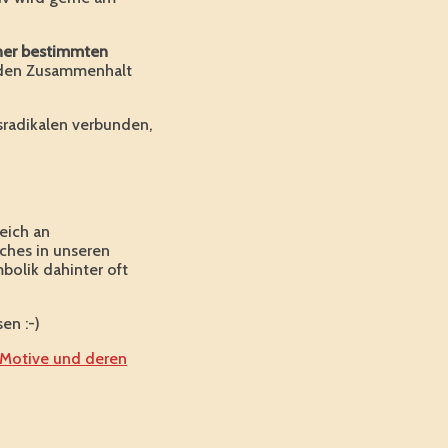
iner bestimmten
r den Zusammenhalt
sradikalen verbunden,
eich an
ches in unseren
mbolik dahinter oft
en :-)
 Motive und deren