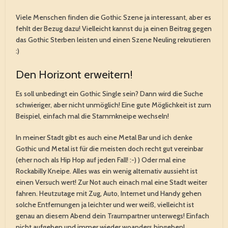
Viele Menschen finden die Gothic Szene ja interessant, aber es
fehlt der Bezug dazu! Vielleicht kannst du ja einen Beitrag gegen
das Gothic Sterben leisten und einen Szene Neuling rekrutieren
:)
Den Horizont erweitern!
Es soll unbedingt ein Gothic Single sein? Dann wird die Suche
schwieriger, aber nicht unmöglich! Eine gute Möglichkeit ist zum
Beispiel, einfach mal die Stammkneipe wechseln!
In meiner Stadt gibt es auch eine Metal Bar und ich denke
Gothic und Metal ist für die meisten doch recht gut vereinbar
(eher noch als Hip Hop auf jeden Fall! :-) ) Oder mal eine
Rockabilly Kneipe. Alles was ein wenig alternativ aussieht ist
einen Versuch wert! Zur Not auch einach mal eine Stadt weiter
fahren. Heutzutage mit Zug, Auto, Internet und Handy gehen
solche Entfernungen ja leichter und wer weiß, vielleicht ist
genau an diesem Abend dein Traumpartner unterwegs! Einfach
nicht aufgeben und immer wieder woanders hingehen!