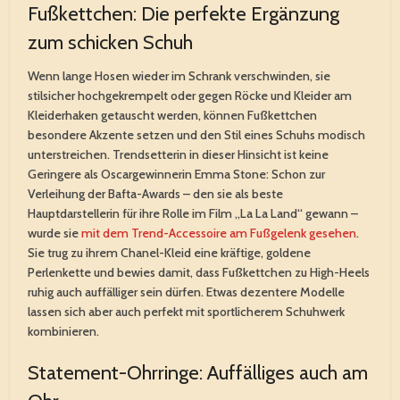
Fußkettchen: Die perfekte Ergänzung
zum schicken Schuh
Wenn lange Hosen wieder im Schrank verschwinden, sie
stilsicher hochgekrempelt oder gegen Röcke und Kleider am
Kleiderhaken getauscht werden, können Fußkettchen
besondere Akzente setzen und den Stil eines Schuhs modisch
unterstreichen. Trendsetterin in dieser Hinsicht ist keine
Geringere als Oscargewinnerin Emma Stone: Schon zur
Verleihung der Bafta-Awards – den sie als beste
Hauptdarstellerin für ihre Rolle im Film „La La Land“ gewann –
wurde sie
mit dem Trend-Accessoire am Fußgelenk gesehen
.
Sie trug zu ihrem Chanel-Kleid eine kräftige, goldene
Perlenkette und bewies damit, dass Fußkettchen zu High-Heels
ruhig auch auffälliger sein dürfen. Etwas dezentere Modelle
lassen sich aber auch perfekt mit sportlicherem Schuhwerk
kombinieren.
Statement-Ohrringe: Auffälliges auch am