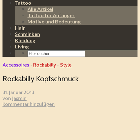
Tattoo
Alle Artikel
Tattoo für Anfänger
Motive und Bedeutung
Hair
Schminken
Kleidung
Living
Accessoires
•
Rockabilly
•
Style
Rockabilly Kopfschmuck
31. Januar 2013
von
Jasmin
Kommentar hinzufügen